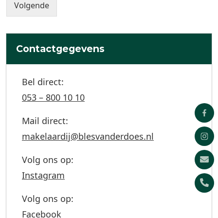
t
e
Volgende
f
e
g
o
l
i
o
e
n
n
f
g
n
Contactgegevens
o
u
o
m
n
m
n
Bel direct:
e
u
r
053 – 800 10 10
m
m
e
Mail direct:
r
makelaardij@blesvanderdoes.nl
Volg ons op:
Instagram
Volg ons op:
Facebook