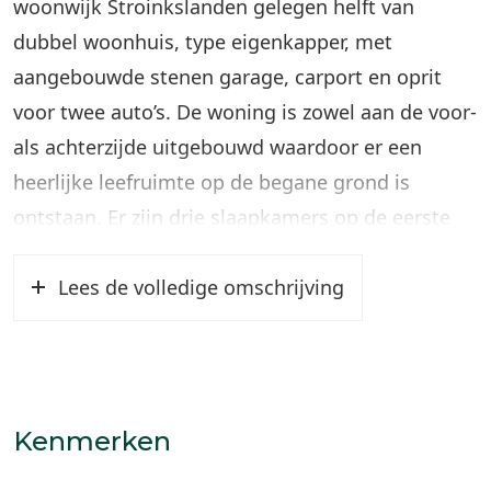
woonwijk Stroinkslanden gelegen helft van
dubbel woonhuis, type eigenkapper, met
aangebouwde stenen garage, carport en oprit
voor twee auto’s. De woning is zowel aan de voor-
als achterzijde uitgebouwd waardoor er een
heerlijke leefruimte op de begane grond is
ontstaan. Er zijn drie slaapkamers op de eerste
verdieping en een vierde slaapkamer is gelegen
op de zolderetage. De besloten achtertuin is
Lees de volledige omschrijving
gunstig gesitueerd op het zuidoosten. Op het dak
liggen 22 zonnepanelen.
In de directe nabijheid bevinden zich sport- en
Kenmerken
speelfaciliteiten, scholen, winkelvoorzieningen en
de ontsluiting richting de snelweg. Tevens is het