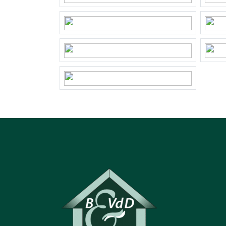
Kadastrale gegevens
Perceelnaam
Ensch
Oppervlakte
113 m
Eigendomssituatie
Volle
Perceel
275-G
Buitenruimte
Tuin
Achte
Achtertuin
65 m²
Ligging tuin
Zuid 