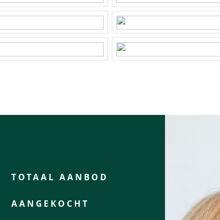
ede G 4541
²
 eigendom
-4541
rtuin
TOTAAL AANBOD
bereikbaar via achterom
AANGEKOCHT