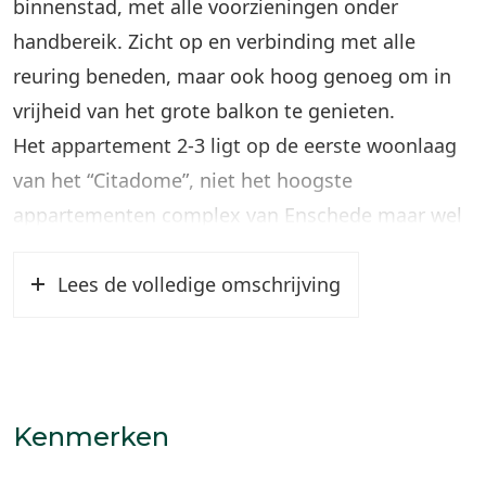
binnenstad, met alle voorzieningen onder
handbereik. Zicht op en verbinding met alle
reuring beneden, maar ook hoog genoeg om in
vrijheid van het grote balkon te genieten.
Het appartement 2-3 ligt op de eerste woonlaag
van het “Citadome”, niet het hoogste
appartementen complex van Enschede maar wel
één van de mooiste. Goed onderhouden, gezonde
VVE, ruime bergingen, voldoende
Lees de volledige omschrijving
parkeerplaatsen op een afgesloten terrein,
gebouwd in 2000 en nog steeds actueel.
Begane grond:
Kenmerken
Komend door de voordeur, die is voorzien van
video intercom, bereikt u de centrale hal van dit