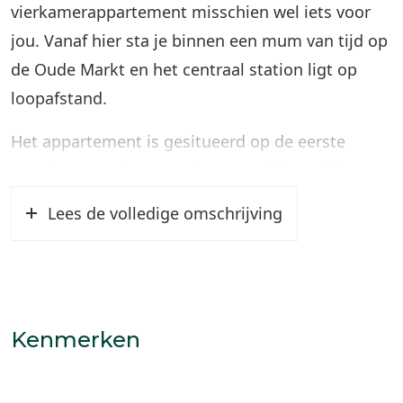
vierkamerappartement misschien wel iets voor
jou. Vanaf hier sta je binnen een mum van tijd op
de Oude Markt en het centraal station ligt op
loopafstand.
Het appartement is gesitueerd op de eerste
woonlaag van het complex ’t Hardick en kijkt
fraai uit over de gemeenschappelijke binnentuin.
Lees de volledige omschrijving
De woonkamer is heerlijk ruim en er zijn drie
slaapkamers. Er is een eigen berging op de
begane grond en de mogelijkheid om 1 auto te
parkeren op het afgesloten binnenterrein.
Kenmerken
Indeling
Centrale entree: