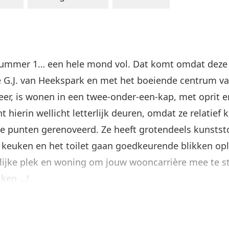
ummer 1… een hele mond vol. Dat komt omdat deze wo
ie G.J. van Heekspark en met het boeiende centrum v
eer, is wonen in een twee-onder-een-kap, met oprit 
ierin wellicht letterlijk deuren, omdat ze relatief kl
jke punten gerenoveerd. Ze heeft grotendeels kunstst
e keuken en het toilet gaan goedkeurende blikken o
rlijke plek en woning om jouw wooncarrière mee te st
jken …!
 indeling met een paar aanpassingen. Achter de voor