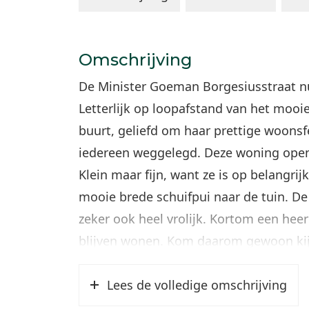
Omschrijving
De Minister Goeman Borgesiusstraat n
Letterlijk op loopafstand van het moo
buurt, geliefd om haar prettige woonsf
iedereen weggelegd. Deze woning opent h
Klein maar fijn, want ze is op belangri
mooie brede schuifpui naar de tuin. D
zeker ook heel vrolijk. Kortom een hee
blijven wonen. Kom daarom gewoon ki
Indeling:
Lees de volledige omschrijving
Begane grond: Grotendeels de originele