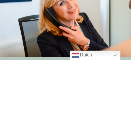
Dutch
ONS KANTOOR
Deurningerstraat 224
7522 CL Enschede