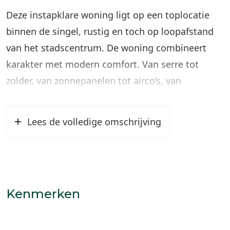
Deze instapklare woning ligt op een toplocatie
binnen de singel, rustig en toch op loopafstand
van het stadscentrum. De woning combineert
karakter met modern comfort. Van serre tot
zolder, van zonnepanelen tot airco’s, van
woonkamer tot garage. Dankzij professioneel
schilderwerk is de afwerking uitstekend, dus
Lees de volledige omschrijving
wanneer de foto’s je aanstaan, kom dan vooral
kijken. Ervaar hoe het voelt om enthousiast te
worden voor een woning.
Belangrijkste kenmerken
Kenmerken
– Toplocatie: Wonen binnen de singel.
– Parkeren: Eigen garage in de binnenstad.