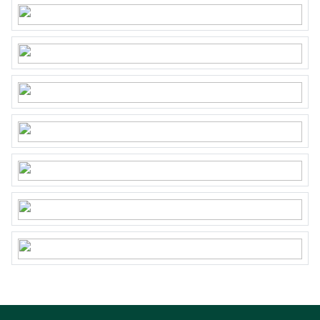
en asbestclausule worden opgenomen.
– In de koopovereenkomst wordt voor de koper
de verplichting tot het stellen van een 10%
waarborgsom/bankgarantie opgenomen.
Aanvaarding in overleg.
Interesse in dit huis? Schakel uw eigen NVM-
aankoopmakelaar in. Hij of zij komt op voor uw
belangen als koper en bespaart u tijd, geld en
zorgen.