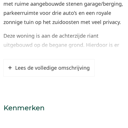
met ruime aangebouwde stenen garage/berging,
parkeerruimte voor drie auto’s en een royale
zonnige tuin op het zuidoosten met veel privacy.
Deze woning is aan de achterzijde riant
uitgebouwd op de begane grond. Hierdoor is er
lekker veel leefruimte aanwezig. Met in totaal vier
volwaardige slaapkamers op de eerste etage is er
Lees de volledige omschrijving
ook boven voldoende ruimte.
Het geheel verkeert in een verzorgde staat van
onderhoud.
Vanuit de bouw in 1985 is de woning prima
Kenmerken
geïsoleerd. De huidige eigenaren hebben op dit
vlak nog de nodige extra’s toegevoegd. Zo is de