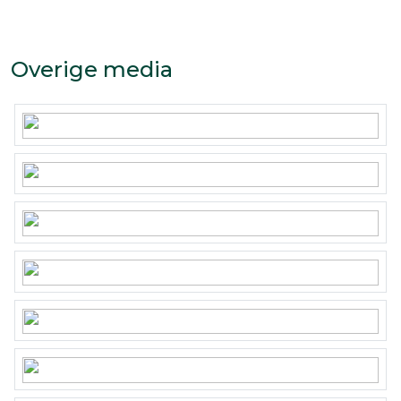
– Ruime oprit en mogelijkheid voor een carport;
– Riante tuin gesitueerd op het zuidoosten met
Overige media
terrasoverkapping en achterom;
– Woning is volledig geïsoleerd en v.v. kuststof
kozijnen (2022 en 2024);
– Vloerisolatie, spouwmuurisolatie en dakisolatie
aangebracht in 2024;
– Energielabel A;
– Inhoud ca. 597 m3 en kaveloppervlakte 370 m2;
Bijzonderheden koopovereenkomst:
– Koper en verkoper zijn pas gebonden indien
beiden de koopovereenkomst hebben getekend.
– In de koopovereenkomst zal een ouderdoms-